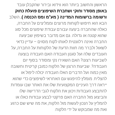
הראשון והחשוב ביותר הוא ווידוא ובירור שהקבלן עובד
באופן מסודר וחוקי ושחברת השיפוצים פועלת כחוק
ורשומה ברשומות המדינה ( מע"מ ומס הכנסה ).
השלב
הבא הוא חיפוש לקוחות מרוצים וממליצים על החברה,
כאלה שהחברה ביצעה עבורם עבודת שיפוצים מכל סוג
שהוא קטנה או גדולה. גם אם מדובר בשיפוץ שביצעה
החברה ואינה רלוונטית לאותו לקוח מסוים – עדיין כדאי
לשאול ולברר מה חוות הדעת של הלקוחות על החברה, על
העובדים שלה ועל סגנון העבודה האם העבודה בוצעה
לשביעות רצונו? האם השאירו נקי ומסודר בסוף יום
העבודה?. שביעות הרצון של הלקוח כמובן קריטית וחשובה
מאין כמוה ועל הדברים האלו העבודה יכולה ליפול או
להצליח. מומלץ להיפגש עם האחראי לשיפוצים כדי שהוא
ייראה דרך העיניים המקצועיות שלו את האתר שבו עומדות
להתבצע העבודות ויכוון את הלקוח לגבי הדרישה שלו
והביצוע מול החברה האם פרקטי לבצע עבודות כאלו או
להמליץ על הנכון לעשות מול הלקוח, את מה שיש שם כרגע
ואת מה שמבוקש על ידי הלקוח.