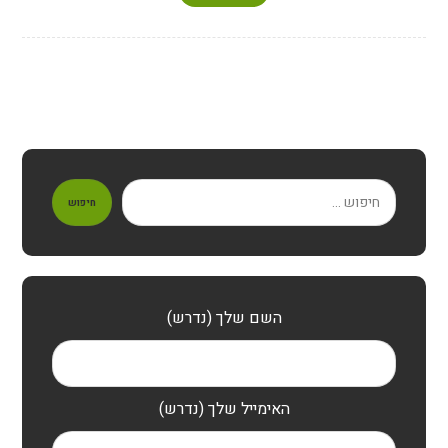
חיפוש
השם שלך (נדרש)
האימייל שלך (נדרש)