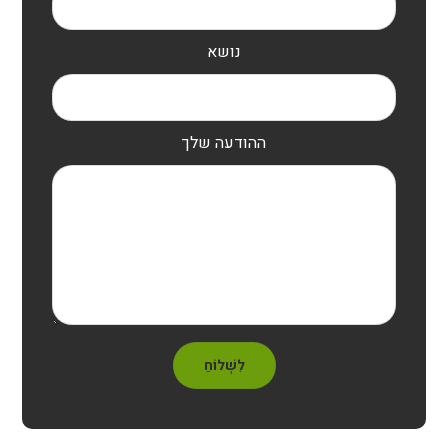
נושא
ההודעה שלך
לִשְׁלוֹחַ