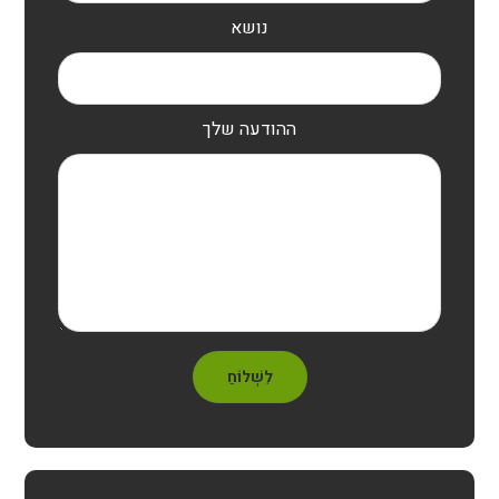
נושא
ההודעה שלך
לִשְׁלוֹחַ