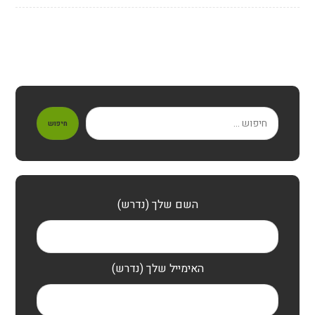
חיפוש
השם שלך (נדרש)
האימייל שלך (נדרש)