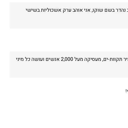
ב נהדר בשם שוקו, אני אוהב ערק אשכוליות בשישי
החברה א.א. שומדברים נוסדה בשנת 1971, והיא מספקת שומדברים איכותיים לציבור מאז. א.א. שומדברים ממוקמת בעיר תקוות-ים, מעסיקה מעל 2,000 אנשים ועושה כל מיני
!