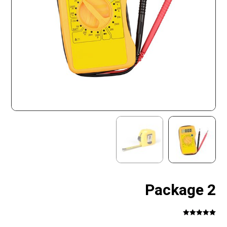
Package 2
Rated
5.00
1