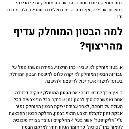
בטון מוחלק כיום רווחת הדעה שבטון מוחלק עדיף מריצוף
בחצרות, שבילים, אף בתוך הבית בחללים משותפים סלון, מטבח
וכו
למה הבטון המוחלק עדיף
מהריצוף?
א. בטון מוחלק לא שביר- כמו הריצוף, במידה ומשהו נופל על
עבודות הבטון המוחלק לא יקרה כלום למשטח הבטון המוחלק
בשונה לריצוף אשר יכול להיפצע ולהישבר.
ב. אין צורך לחדש רובה- את
הבטון המוחלק
יוצקים כיחידה
אחת ואפשר להוסיף לבטון גוון שחיקה בכל מני צבעים ככל
העולה על רוחכם, לאחר עבודת יציקת הבטון המוחלק נפזר
אבקת גיוון לקבלת הצבע הרצוי בבטון, החלקת הבטון מתבצעת
ע”י “אליקופטר” אשר בעל 4 מחלקיים ועובד בצורה סיבובית
לגימור כמו “זכוכית” כך חומר הגיוון חודר למרקם הבטון