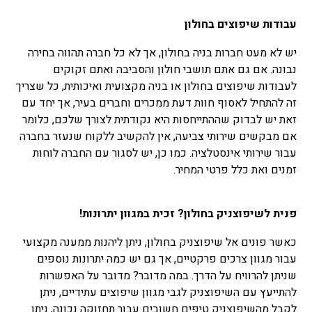
עבודות שיפוצים בחולון
יש לא מעט חברות בניה בחולון, אך לא כל חברה תהווה בחירה
נבונה. אם גם אתם תושבי חולון והסביבה ואתם זקוקים
לעבודות שיפוצים בחולון או בניה מקצועית ואיכותית, כל שצריך
זה להתחיל לאסוף חוות דעת ממכרים וחברים בעיר, אך יחד עם
זאת יש לבדוק שההתייחסות היא נקודתית לצורך שלכם, כלומר
אם מבקשים שירותי צביעה, אין להקשיב ללקוח שנעזר בחברה
עבור שירותי אינסטלציה. כמו כן, יש לסגור עם החברה לוחות
זמנים ואת כלל פרטי המחיר.
פנית לשיפוצניק בחולון? זכית במגוון יתרונות!
כאשר פונים אל שיפוצניק בחולון, ניתן ליהנות ממענה מקצועי
עבור מגוון צרכים פרקטיים, אך גם יש כמה יתרונות נוספים
שניתן להרוויח על הדרך. במה מדובר? מדובר על האפשרות
להתייעץ עם השיפוצניק לגבי מגוון שיפוצים עתידיים, ניתן
לקבל מהשיפוצניק טיפים חשובים עבור תחזוקה נכונה, ניתן