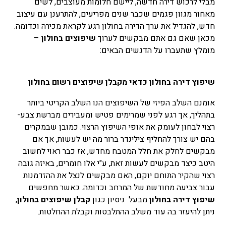
מבלי לרכוש דירה חדשה, ליישם חלומות מעוצבים, לשים
מאחור מגוון פגמים שכבר שנים מפריעים, להתרענן עם עיצוב
חדש, להגדיל את ערך הדירה בחולון רגע לקראת מכירה וכדומה.
מכאן שאם גם אתם מבקשים לערוך
שיפוצים בחולון
–
מומלץ שתעברו על הדגשים הבאים:
שיפוץ דירה בחולון כדאי מקבלן שיפוצים רשום בחולון
אומנם השלב הפיזי של השיפוצים הנו השלב הקריטי ביותר
בתהליך, אך רגע לפני שמרימים פטיש ומעבירים מברשת צבע-
רצוי לבחון לעומק את אופי השיפוץ הרצוי. כמובן שבמקרים
בהם יש צורך להחליף צילינדר ברור מה יש לעשות, אך אם
מבקשים לחלק את חלל המטבח מחדש, אז כבר ראוי לחשוב
היטב כיצד מבקשים לעשות זאת, ע"י אלו חומרים, באיזה גובה
רצוי שהקיר התוחם יוקם, האם מבקשים לנצל את ההזדמנות
עבור צביעה מחודשת של המרחב וכדומה. כאשר מחפשים
שיפוץ דירה בחולון
מבעל ניסיון כגון
קבלן שיפוצים בחולון
,
ניתן להיעזר בה עוד משלב ההתלבטות וקבלת ההחלטות.