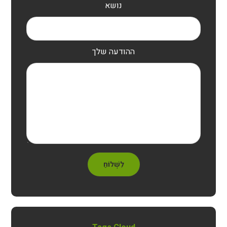
נושא
ההודעה שלך
לִשְׁלוֹחַ