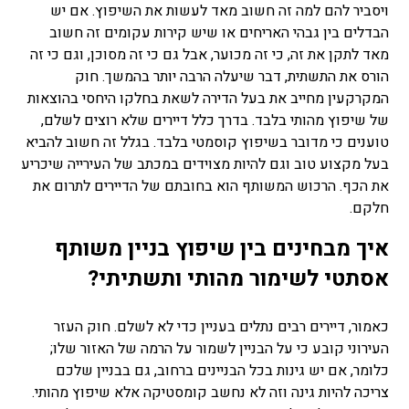
ויסביר להם למה זה חשוב מאד לעשות את השיפוץ. אם יש
הבדלים בין גבהי האריחים או שיש קירות עקומים זה חשוב
מאד לתקן את זה, כי זה מכוער, אבל גם כי זה מסוכן, וגם כי זה
הורס את התשתית, דבר שיעלה הרבה יותר בהמשך. חוק
המקרקעין מחייב את בעל הדירה לשאת בחלקו היחסי בהוצאות
של שיפוץ מהותי בלבד. בדרך כלל דיירים שלא רוצים לשלם,
טוענים כי מדובר בשיפוץ קוסמטי בלבד. בגלל זה חשוב להביא
בעל מקצוע טוב וגם להיות מצוידים במכתב של העירייה שיכריע
את הכף. הרכוש המשותף הוא בחובתם של הדיירים לתרום את
חלקם.
איך מבחינים בין שיפוץ בניין משותף
אסתטי לשימור מהותי ותשתיתי?
כאמור, דיירים רבים נתלים בעניין כדי לא לשלם. חוק העזר
העירוני קובע כי על הבניין לשמור על הרמה של האזור שלו;
כלומר, אם יש גינות בכל הבניינים ברחוב, גם בבניין שלכם
צריכה להיות גינה וזה לא נחשב קומסטיקה אלא שיפוץ מהותי.