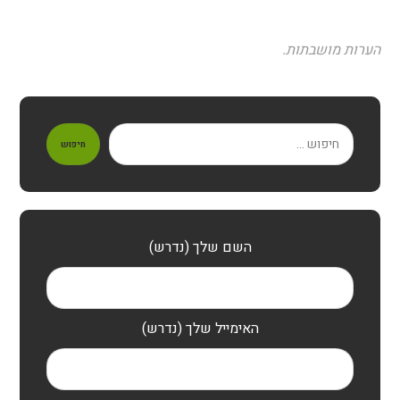
הערות מושבתות.
חיפוש
השם שלך (נדרש)
האימייל שלך (נדרש)