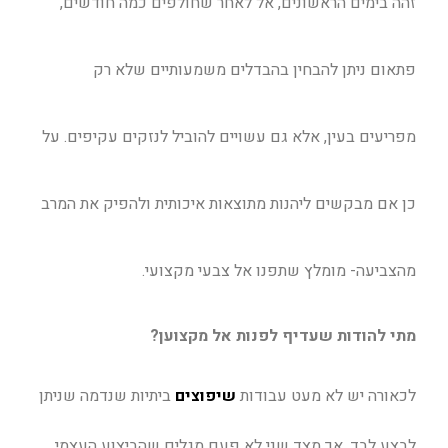
זהה בימים הראשונים, אל לאחר שחולפים כמה חודשים,
פתאום ניתן להבחין בהבדלים משמעותיים שלא רק
מפריעים בעין, אלא גם עשויים להוביל לנזקים עקיפים. על
כן אם מבקשים ליהנות מתוצאות איכותית ולהפיק את המרב
מהצביעה- מומלץ שתפנו אל צבעי מקצועי.
מתי להודות שעדיף לפנות אל מקצוען?
לכאורה יש לא מעט
עבודות
שיפוצים
ביתיות שנדמה שניתן
לבצע לבד, אך מצד שני לא פעם מגלים שהביצוע העצמי