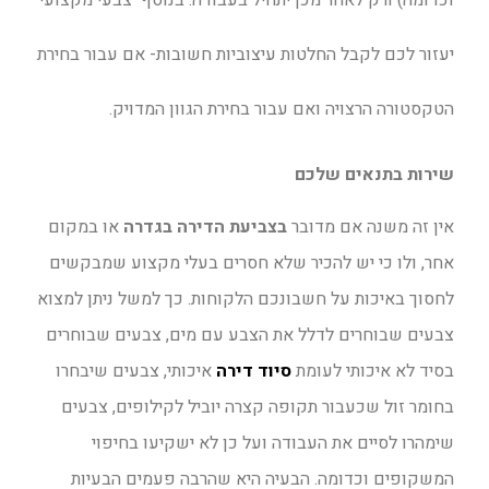
וכדומה) ורק לאחר מכן יתחיל בעבודה. בנוסף
צבעי מקצועי
יעזור לכם לקבל החלטות עיצוביות חשובות- אם עבור בחירת
הטקסטורה הרצויה ואם עבור בחירת הגוון המדויק.
שירות בתנאים שלכם
אין זה משנה אם מדובר
ב
צביעת הדירה בגדרה
או במקום
אחר, ולו כי יש להכיר שלא חסרים בעלי מקצוע שמבקשים
לחסוך באיכות על חשבונכם הלקוחות. כך למשל ניתן למצוא
צבעים שבוחרים לדלל את הצבע עם מים, צבעים שבוחרים
בסיד לא איכותי לעומת
סיוד דירה
איכותי
, צבעים שיבחרו
בחומר זול שכעבור תקופה קצרה יוביל לקילופים, צבעים
שימהרו לסיים את העבודה ועל כן לא ישקיעו בחיפוי
המשקופים וכדומה. הבעיה היא שהרבה פעמים הבעיות