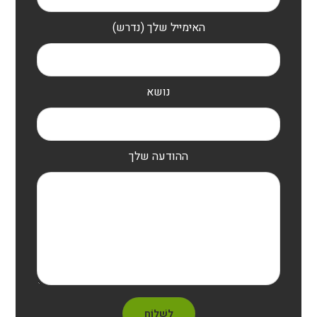
האימייל שלך (נדרש)
נושא
ההודעה שלך
לִשְׁלוֹחַ