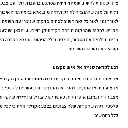
ציינו שטעות לחשוב
ש
סיוד דירה
מסתכם בהעברת רולר עם צבע על 
וזאת על מנת שהתוצאה לא רק תיראה טוב, אלא באמת תהיה איכותי
לאורך זמן. לאור כל זאת חשוב לסתום סדקים שנוצרו עם השנים וא
מכן יש לחכות שהמקומות בהם הקיר תוקן יתייבשו, ומכאן יש לע
בדים וניילונים את הספות, הרצפה וכלל הריהוט שנמצא בקרבה מיד
קוראים את הוראות השימוש.
רגע לקראת פנייה אל איש מקצוע
אם אתם מחליטים שאתם מבקשים
דירה
מסוידת
באופן מקצועי ו
מקצוע כזה או אחר, יש להכיר את הפרמטרים שעשויים להשפיע על
מצב הקיר וכמובן אופי הקיר, כאשר יש להבדיל בין
דירה
שהקירות 
פלסטי ודירה שהקירות שלה צבועים בצבע אקרילי, וזאת כי לכל 
כלל התחשיב.