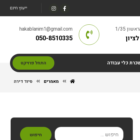
ייעוץ חינם
ון 1/35
hakablanim1@gmail.com
ציון
050-8510335
כרת כלי עבודה
התחל פרויקט
מאמרים
סיוד דירה
חיפוש