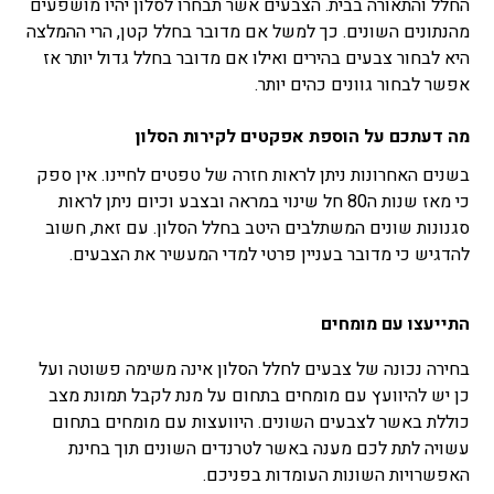
החלל והתאורה בבית. הצבעים אשר תבחרו לסלון יהיו מושפעים
מהנתונים השונים. כך למשל אם מדובר בחלל קטן, הרי ההמלצה
היא לבחור צבעים בהירים ואילו אם מדובר בחלל גדול יותר אז
אפשר לבחור גוונים כהים יותר.
מה דעתכם על הוספת אפקטים לקירות הסלון
בשנים האחרונות ניתן לראות חזרה של טפטים לחיינו. אין ספק
כי מאז שנות ה80 חל שינוי במראה ובצבע וכיום ניתן לראות
סגנונות שונים המשתלבים היטב בחלל הסלון. עם זאת, חשוב
להדגיש כי מדובר בעניין פרטי למדי המעשיר את הצבעים.
התייעצו עם מומחים
בחירה נכונה של צבעים לחלל הסלון אינה משימה פשוטה ועל
כן יש להיוועץ עם מומחים בתחום על מנת לקבל תמונת מצב
כוללת באשר לצבעים השונים. היוועצות עם מומחים בתחום
עשויה לתת לכם מענה באשר לטרנדים השונים תוך בחינת
האפשרויות השונות העומדות בפניכם.